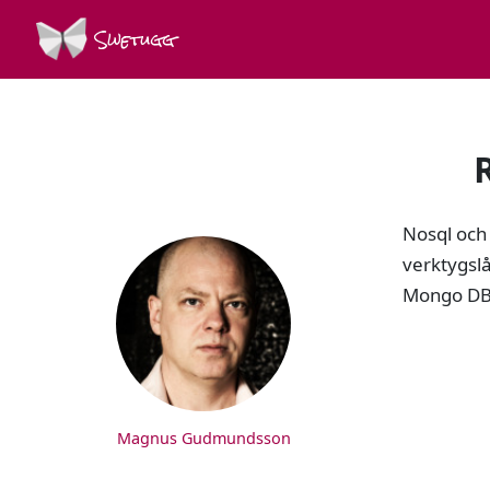
Swetugg
SPEAKERS
Nosql och 
verktygsl
Mongo DB,
Magnus Gudmundsson