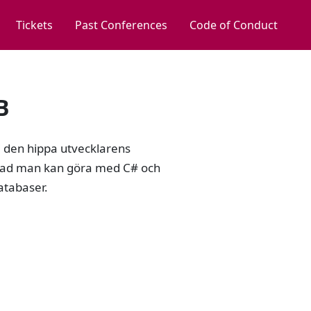
Tickets
Past Conferences
Code of Conduct
B
 i den hippa utvecklarens
 vad man kan göra med C# och
atabaser.