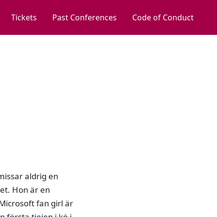
Tickets
Past Conferences
Code of Conduct
issar aldrig en
get. Hon är en
icrosoft fan girl är
örsta tjejen i kö i