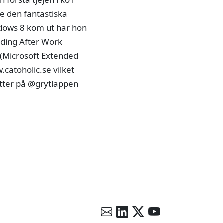
te den fantastiska
dows 8 kom ut har hon
oding After Work
T (Microsoft Extended
catoholic.se vilket
witter på @grytlappen