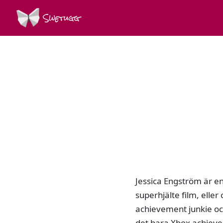
Swetugg
Jessica Engström är en
superhjälte film, elle
achievement junkie och 
det bara Xbox achieve