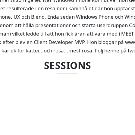
ket resulterade i en resa ner i kaninhålet där hon upptäck
hone, UX och Blend. Enda sedan Windows Phone och Win
enom att hålla presentationer och starta usergruppen C
an) vilket ledde till att hon fick äran att vara med i MEE
 efter blev en Client Developer MVP. Hon bloggar på www.
kärlek för katter...och rosa...mest rosa. Följ henne på t
SESSIONS