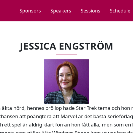
Sponsors
Speakers
Sessions
Schedule
JESSICA ENGSTRÖM
 äkta nörd, hennes bröllop hade Star Trek tema och hon m
r chansen att poängtera att Marvel är det bästa serieförla
ett spel är aldrig klart förrän hon fått alla, men som en M
ments som gäller. När Windows Phone kom ut var hon den f