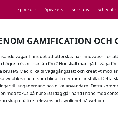
Sponsors
Speakers
Sessions
Schedule
ENOM GAMIFICATION OCH
nkande vägar finns det att utforska, när innovation för at
n högre tröskel idag än förr? Hur skall man gå tillväga fö
la bruset? Med olika tillvägagångssätt och kreativt mod är
ka webblösningar som blir allt mer meningsfulla. Detta s
ningar till engagemang hos olika användare. Detta komm
ion med fokus på hur SEO idag går hand i hand med conte
 kan skapa bättre relevans och synlighet på webben.