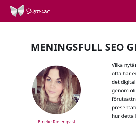
Swetugg
MENINGSFULL SEO G
SPEAKERS
Vilka nytä
ofta har e
det digita
genom oli
förutsätt
presentat
hur detta
Emelie Rosenqvist