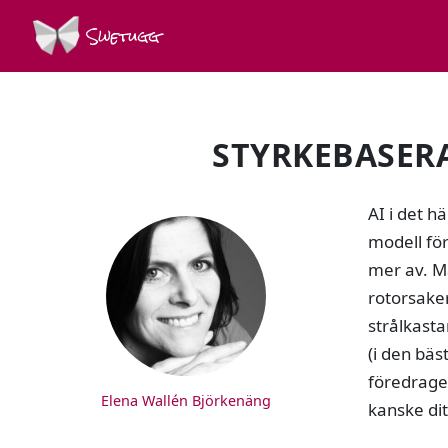
Swetugg
STYRKEBASERA
SPEAKERS
AI i det h
modell för
mer av. Må
rotorsaker
strålkasta
(i den bäs
föredraget
Elena Wallén Björkenäng
kanske dit