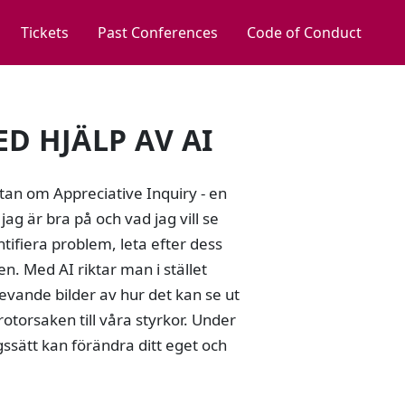
Tickets
Past Conferences
Code of Conduct
D HJÄLP AV AI
utan om Appreciative Inquiry - en
ag är bra på och vad jag vill se
ntifiera problem, leta efter dess
n. Med AI riktar man i stället
levande bilder av hur det kan se ut
rotorsaken till våra styrkor. Under
ngssätt kan förändra ditt eget och