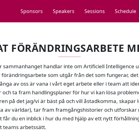
Sponsors
Speakers
Sessions
Schedule
T FÖRÄNDRINGSARBETE ME
är sammanhanget handlar inte om Artificiell Intelligence 
 förändringsarbete som utgår från det som fungerar, det j
nga av oss är vana i vårt eget arbete eller i team att ide
 och ta fram handlingsplaner för hur vi kan lösa probleme
ren på det jag/vi är bäst på och vill åstadkomma, skapar 
ta av världar), tar fram framgångshistorier och utforskar 
 får du en inblick i hur du med hjälp av ett nytt förhållni
t teams arbetssätt.