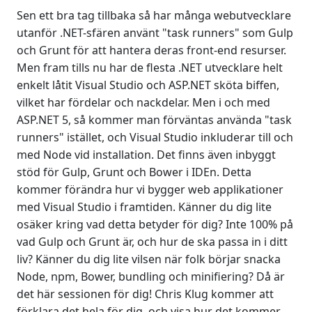
Sen ett bra tag tillbaka så har många webutvecklare
utanför .NET-sfären använt "task runners" som Gulp
och Grunt för att hantera deras front-end resurser.
Men fram tills nu har de flesta .NET utvecklare helt
enkelt låtit Visual Studio och ASP.NET sköta biffen,
vilket har fördelar och nackdelar. Men i och med
ASP.NET 5, så kommer man förväntas använda "task
runners" istället, och Visual Studio inkluderar till och
med Node vid installation. Det finns även inbyggt
stöd för Gulp, Grunt och Bower i IDEn. Detta
kommer förändra hur vi bygger web applikationer
med Visual Studio i framtiden. Känner du dig lite
osäker kring vad detta betyder för dig? Inte 100% på
vad Gulp och Grunt är, och hur de ska passa in i ditt
liv? Känner du dig lite vilsen när folk börjar snacka
Node, npm, Bower, bundling och minifiering? Då är
det här sessionen för dig! Chris Klug kommer att
förklara det hela för dig, och visa hur det kommer