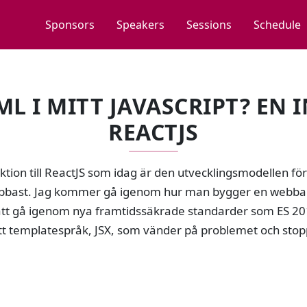
Sponsors
Speakers
Sessions
Schedule
ML I MITT JAVASCRIPT? EN 
REACTJS
uktion till ReactJS som idag är den utvecklingsmodellen 
bbast. Jag kommer gå igenom hur man bygger en webbapp
t gå igenom nya framtidssäkrade standarder som ES 20
tt templatespråk, JSX, som vänder på problemet och stopp