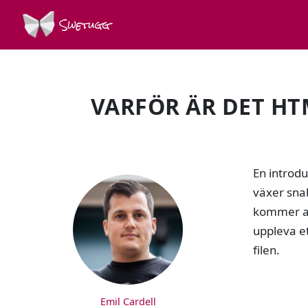
Swetugg
VARFÖR ÄR DET HT
SPEAKERS
En introd
växer sna
kommer at
uppleva e
filen.
Emil Cardell