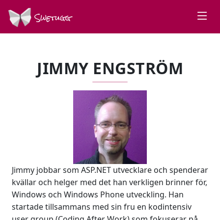
Swetugg
JIMMY ENGSTRÖM
Jimmy jobbar som ASP.NET utvecklare och spenderar
kvällar och helger med det han verkligen brinner för,
Windows och Windows Phone utveckling. Han
startade tillsammans med sin fru en kodintensiv
user group (Coding After Work) som fokuserar på