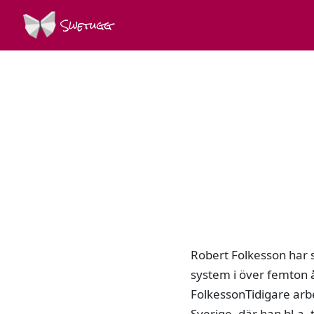
Swetugg
Robert Folkesson har s
system i över femton å
FolkessonTidigare arb
Sverige, där han bl.a.