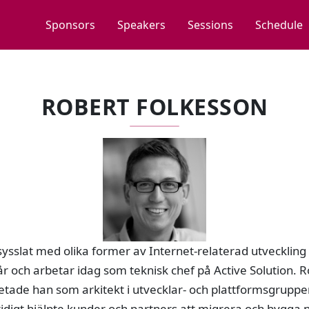
Sponsors
Speakers
Sessions
Schedule
ROBERT FOLKESSON
ysslat med olika former av Internet-relaterad utveckling
r och arbetar idag som teknisk chef på Active Solution. 
etade han som arkitekt i utvecklar- och plattformsgrupp
 tidigt hjälpte kunder och partners att migrera och bygg