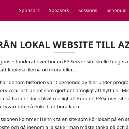
Sponsors
Speakers
Sessions
Schedule
FRÅN LOKAL WEBSITE TILL A
onsin funderat över hur en EPiServer site skulle fungera 
att kopiera filerna och köra eller….
har genom historien varit beroende av filer under program
rvice’ar och annat som gjort det omöjligt att flytta till 
a så har det dock blivit möjligt att köra en EPiServer sit
 tyvärr inte så enkelt att böra köra.
ssionen kommer Henrik ta en site som kör lokalt på en ser
site och gå igenom alla saker man måste tänka på och änd