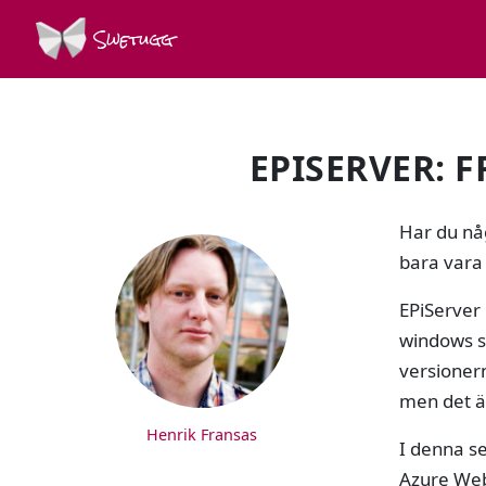
Swetugg
EPISERVER: 
SPEAKERS
Har du någ
bara vara 
EPiServer 
windows se
versionern
men det är
Henrik Fransas
I denna se
Azure Web