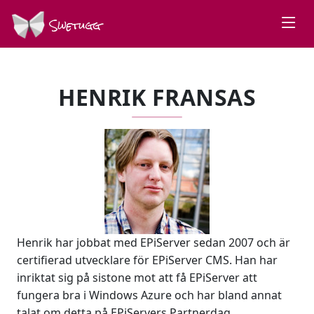
Swetugg
HENRIK FRANSAS
Henrik har jobbat med EPiServer sedan 2007 och är
certifierad utvecklare för EPiServer CMS. Han har
inriktat sig på sistone mot att få EPiServer att
fungera bra i Windows Azure och har bland annat
talat om detta på EPiServers Partnerdag.