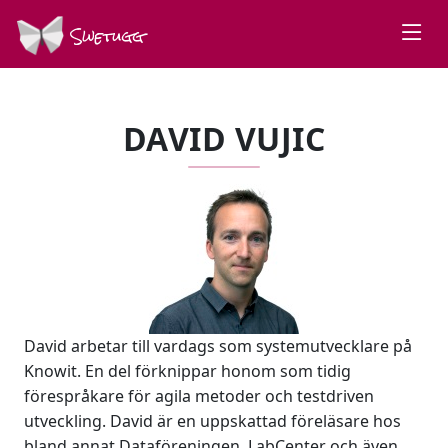
Swetugg
DAVID VUJIC
David arbetar till vardags som systemutvecklare på
Knowit. En del förknippar honom som tidig
förespråkare för agila metoder och testdriven
utveckling. David är en uppskattad föreläsare hos
bland annat Dataföreningen, LabCenter och även