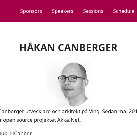
Sponsors
Speakers
Sessions
Schedule
HÅKAN CANBERGER
 Canberger utvecklare och arkitekt på Ving. Sedan maj 20
r open source projektet Akka.Net.
thub: HCanber