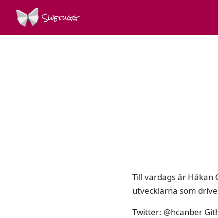
Swetugg
Till vardags är Håkan
utvecklarna som drive
Twitter: @hcanber Gi