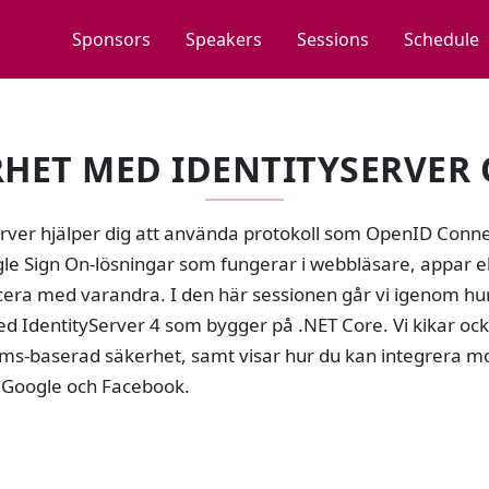
Sponsors
Speakers
Sessions
Schedule
HET MED IDENTITYSERVER 
erver hjälper dig att använda protokoll som OpenID Conne
le Sign On-lösningar som fungerar i webbläsare, appar el
ra med varandra. I den här sessionen går vi igenom hur 
d IdentityServer 4 som bygger på .NET Core. Vi kikar ock
ims-baserad säkerhet, samt visar hur du kan integrera mo
 Google och Facebook.