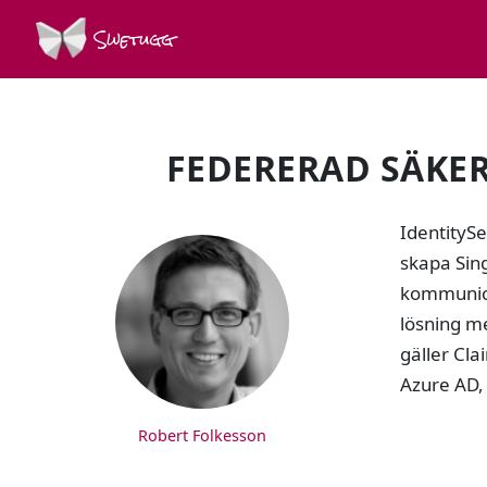
Swetugg
FEDERERAD SÄKER
SPEAKERS
IdentityS
skapa Sing
kommunice
lösning me
gäller Cla
Azure AD,
Robert Folkesson