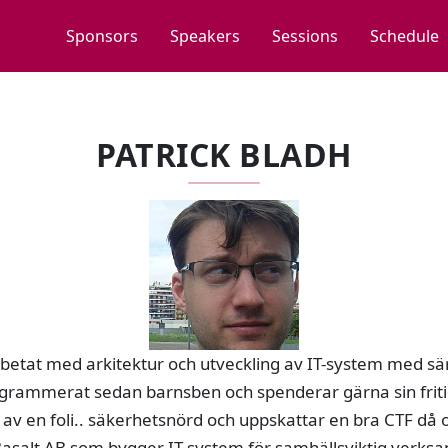
Sponsors
Speakers
Sessions
Schedule
PATRICK BLADH
 arbetat med arkitektur och utveckling av IT-system med sä
grammerat sedan barnsben och spenderar gärna sin friti
av en foli.. säkerhetsnörd och uppskattar en bra CTF då 
Basalt AB som bygger IT-system för samhällsviktig verks