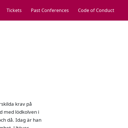
Tickets
Past Conferences
Code of Conduct
rskilda krav på
d med lödkolven i
och då. Idag är han
amhet. Utöver