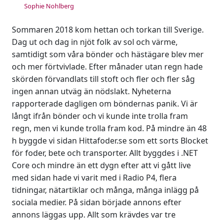
Sophie Nohlberg
Sommaren 2018 kom hettan och torkan till Sverige.
Dag ut och dag in njöt folk av sol och värme,
samtidigt som våra bönder och hästägare blev mer
och mer förtvivlade. Efter månader utan regn hade
skörden förvandlats till stoft och fler och fler såg
ingen annan utväg än nödslakt. Nyheterna
rapporterade dagligen om böndernas panik. Vi är
långt ifrån bönder och vi kunde inte trolla fram
regn, men vi kunde trolla fram kod. På mindre än 48
h byggde vi sidan Hittafoder.se som ett sorts Blocket
för foder, bete och transporter. Allt byggdes i .NET
Core och mindre än ett dygn efter att vi gått live
med sidan hade vi varit med i Radio P4, flera
tidningar, nätartiklar och många, många inlägg på
sociala medier. På sidan började annons efter
annons läggas upp. Allt som krävdes var tre